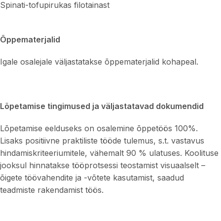
Spinati-tofupirukas filotainast
Õppematerjalid
Igale osalejale väljastatakse õppematerjalid kohapeal.
Lõpetamise tingimused ja väljastatavad dokumendid
Lõpetamise eelduseks on osalemine õppetöös 100%.
Lisaks positiivne praktiliste tööde tulemus, s.t. vastavus
hindamiskriteeriumitele, vähemalt 90 % ulatuses. Koolituse
jooksul hinnatakse tööprotsessi teostamist visuaalselt –
õigete töövahendite ja -võtete kasutamist, saadud
teadmiste rakendamist töös.