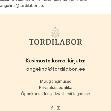
angelina@tordilabor.ee
.
Küsimuste korral kirjuta:
angelina@tordilabor.ee
Müügitingimused
Privaatsuspoliitika
Õppekorraldus ja kvaliteedi tagamine