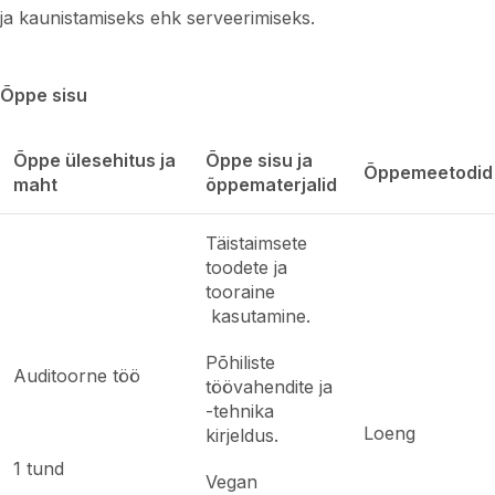
ja kaunistamiseks ehk serveerimiseks.
Õppe sisu
Õppe ülesehitus ja
Õppe sisu ja
Õppemeetodid
maht
õppematerjalid
Täistaimsete
toodete ja
tooraine
kasutamine.
Põhiliste
Auditoorne töö
töövahendite ja
-tehnika
Loeng
kirjeldus.
1 tund
Vegan