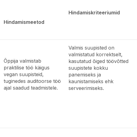
Hindamiskriteeriumid
Hindamismeetod
Valmis suupisted on
valmistatud korrektselt,
Õppija valmistab
kasutatud õiged töövõtted
praktilise töö käigus
suupistete kokku
vegan suupisteid,
panemiseks ja
tuginedes auditoorse töö
kaunistamiseks ehk
ajal saadud teadmistele.
serveerimiseks.