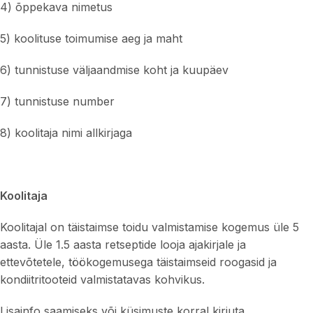
4) õppekava nimetus
5) koolituse toimumise aeg ja maht
6) tunnistuse väljaandmise koht ja kuupäev
7) tunnistuse number
8) koolitaja nimi allkirjaga
Koolitaja
Koolitajal on täistaimse toidu valmistamise kogemus üle 5
aasta. Üle 1.5 aasta retseptide looja ajakirjale ja
ettevõtetele, töökogemusega täistaimseid roogasid ja
kondiitritooteid valmistatavas kohvikus.
Lisainfo saamiseks või küsimuste korral kirjuta