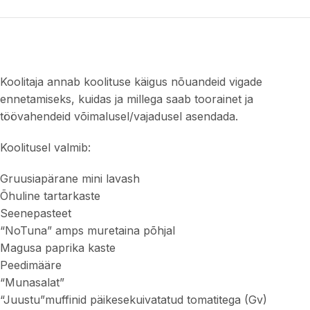
Koolitaja annab koolituse käigus nõuandeid vigade
ennetamiseks, kuidas ja millega saab toorainet ja
töövahendeid võimalusel/vajadusel asendada.
Koolitusel valmib:
Gruusiapärane mini lavash
Õhuline tartarkaste
Seenepasteet
“NoTuna” amps muretaina põhjal
Magusa paprika kaste
Peedimääre
“Munasalat”
“Juustu”muffinid päikesekuivatatud tomatitega (Gv)