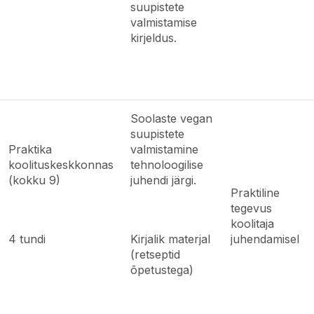
suupistete
valmistamise
kirjeldus.
Soolaste vegan
suupistete
Praktika
valmistamine
koolituskeskkonnas
tehnoloogilise
(kokku 9)
juhendi järgi.
Praktiline
tegevus
koolitaja
4 tundi
Kirjalik materjal
juhendamisel
(retseptid
õpetustega)