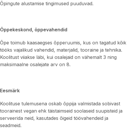
Õpingute alustamise tingimused puuduvad.
Õppekeskond, õppevahendid
Õpe toimub kaasaegses õpperuumis, kus on tagatud kõik
tööks vajalikud vahendid, materjalid, tooraine ja tehnika.
Koolitust viiakse läbi, kui osalejaid on vähemalt 3 ning
maksimaalne osalejate arv on 8.
Eesmärk
Koolituse tulemusena oskab õppija valmistada sobivast
toorainest vegan ehk täistaimseid soolaseid suupisteid ja
serveerida neid, kasutades õigeid töövahendeid ja
seadmeid.