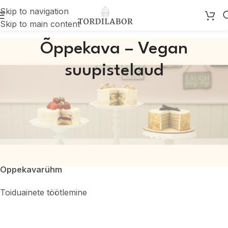
Skip to navigation
Skip to main content
Õppekava – Vegan
suupistelaud
Õppekava nimetus
Vegan suupistelaud – täistaimsete soolaste suupistete
valmistamine ja serveerimine
Õppekavarühm
Toiduainete töötlemine