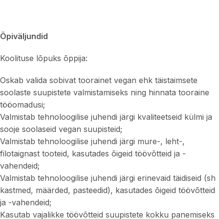
Õpiväljundid
Koolituse lõpuks õppija:
Oskab valida sobivat toorainet vegan ehk täistaimsete
soolaste suupistete valmistamiseks ning hinnata tooraine
tööomadusi;
Valmistab tehnoloogilise juhendi järgi kvaliteetseid külmi ja
sooje soolaseid vegan suupisteid;
Valmistab tehnoloogilise juhendi järgi mure-, leht-,
filotaignast tooteid, kasutades õigeid töövõtteid ja -
vahendeid;
Valmistab tehnoloogilise juhendi järgi erinevaid täidiseid (sh
kastmed, määrded, pasteedid), kasutades õigeid töövõtteid
ja -vahendeid;
Kasutab vajalikke töövõtteid suupistete kokku panemiseks