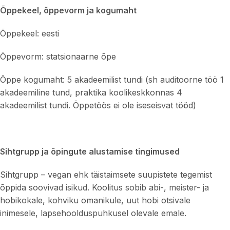
Õppekeel, õppevorm ja kogumaht
Õppekeel: eesti
Õppevorm: statsionaarne õpe
Õppe kogumaht: 5 akadeemilist tundi (sh auditoorne töö 1
akadeemiline tund, praktika koolikeskkonnas 4
akadeemilist tundi. Õppetöös ei ole iseseisvat tööd)
Sihtgrupp ja õpingute alustamise tingimused
Sihtgrupp – vegan ehk täistaimsete suupistete tegemist
õppida soovivad isikud. Koolitus sobib abi-, meister- ja
hobikokale, kohviku omanikule, uut hobi otsivale
inimesele, lapsehoolduspuhkusel olevale emale.